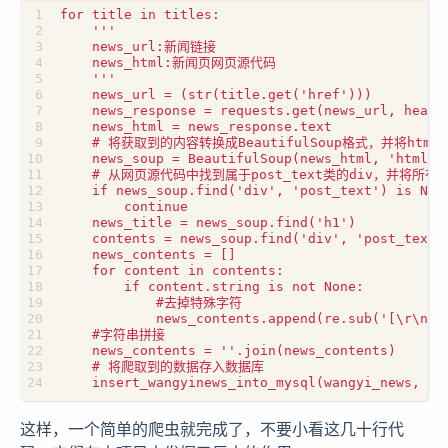
for title in titles:

    '''

    news_url:新闻链接

    news_html:新闻页网页源代码 

    '''

    news_url = (str(title.get('href')))

    news_response = requests.get(news_url, header
    news_html = news_response.text

    # 将获取到的内容转换成BeautifulSoup格式，并将html.
    news_soup = BeautifulSoup(news_html, 'html.pa
    # 从网页源代码中找到属于post_text类的div，并将所有p标
    if news_soup.find('div', 'post_text') is
        continue

    news_title = news_soup.find('h1')

    contents = news_soup.find('div', 'post_text')
    news_contents = []

    for content in contents:

        if content.string is not None:

            #去掉特殊字符

            news_contents.append(re.sub('[\r\n\t 
    #字符串拼接

    news_contents = ''.join(news_contents)

    # 将爬取到的数据存入数据库

这样，一个简单的爬虫就完成了，不要小看这几十行代